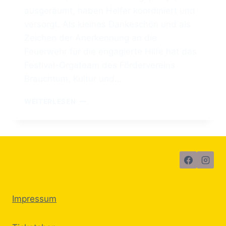
ausgeräumt, haben Helfer koordiniert und
versorgt. Als kleines Dankeschön und als
Zeichen der Anerkennung an die
Feuerwehr für die engagierte Hilfe hat das
Festival-Orgateam des Fördervereins
Brauchtum, Kultur und…
FLUT:
WEITERLESEN
DANKE
AN
DIE
FEUERWEHREN
Impressum