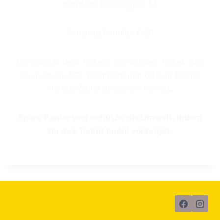
Samstag Ermäßigt: € 14
Samstag Familie: € 59
Du erhältst Dein Tickets als mobiles Ticket, das
Du auch als PDF herunterladen oder in Deiner
Handy-Wallet speichern kannst.
Spare Papier und schütze die Umwelt, indem
Du das Ticket mobil vorzeigst.